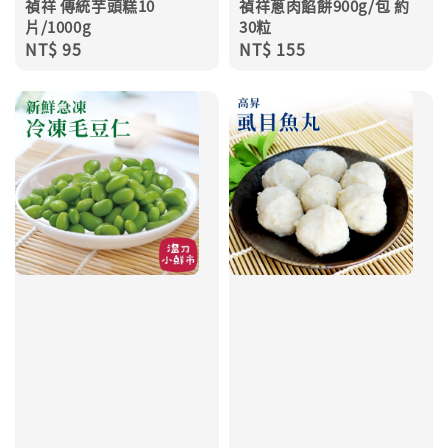
禎祥 傳統芋頭糕10
禎祥蔥肉餡餅900g/包 約
片/1000g
30粒
Regular
NT$ 95
Regular
NT$ 155
price
price