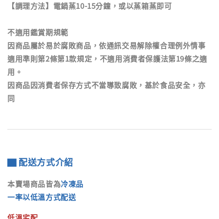
【調理方法】電鍋蒸10-15分鐘，或以蒸箱蒸即可
不適用鑑賞期規範
因商品屬於易於腐敗商品，依通訊交易解除權合理例外情事
適用準則第2條第1款規定，不適用消費者保護法第19條之適
用。
因商品因消費者保存方式不當導致腐敗，基於食品安全，亦
同
▇ 配送方式介紹
本賣場商品皆為
冷凍品
一率以低溫方式配送
低溫宅配