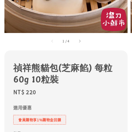
1
/
4
禎祥熊貓包(芝麻餡) 每粒
60g 10粒裝
Regular
NT$ 220
price
適用優惠
會員購物享1%購物金回饋