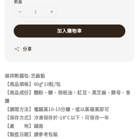
數量
加入購物車
分享
禎祥熊貓包-芝麻餡
【商品規格】60g*10粒/包
【商品成份】麵粉、糖、棕梠油、紅豆、黑芝麻、酵母、食
鹽
【調理方法】電鍋蒸10-15分鐘，或以蒸箱蒸即可
【保存方式】冷凍保存於-18°C以下，可保存一年
【產 地】越南
【製造日期】請參考包裝