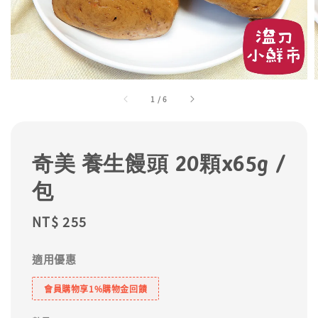
1
/
6
奇美 養生饅頭 20顆x65g /
包
Regular
NT$ 255
price
適用優惠
會員購物享1%購物金回饋