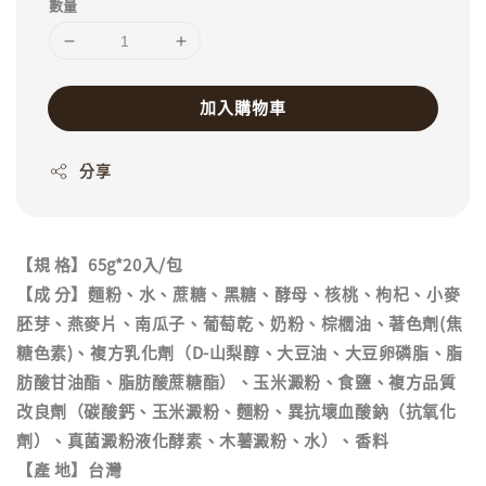
數量
加入購物車
分享
【規 格】65g*20入/包
【成 分】麵粉、水、蔗糖、黑糖、酵母、核桃、枸杞、小麥
胚芽、燕麥片、南瓜子、葡萄乾、奶粉、棕櫚油、著色劑(焦
糖色素)、複方乳化劑（D-山梨醇、大豆油、大豆卵磷脂、脂
肪酸甘油酯、脂肪酸蔗糖酯）、玉米澱粉、食鹽、複方品質
改良劑（碳酸鈣、玉米澱粉、麵粉、異抗壞血酸鈉（抗氧化
劑）、真菌澱粉液化酵素、木薯澱粉、水）、香料
【產 地】台灣