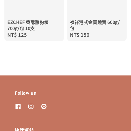
EZCHEF 香酥熱狗棒
禎祥港式金黃燒賣 600g/
700g/包 10支
包
Regular
NT$ 125
Regular
NT$ 150
price
price
Follow us
快速連結