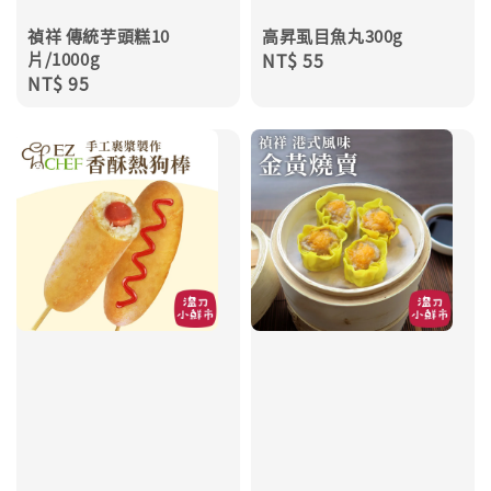
禎祥 傳統芋頭糕10
高昇虱目魚丸300g
片/1000g
Regular
NT$ 55
Regular
NT$ 95
price
price