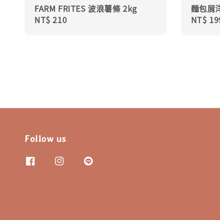
FARM FRITES 波浪薯條 2kg
麵包屑洋
Regular
NT$ 210
Regula
NT$ 19
price
price
Follow us