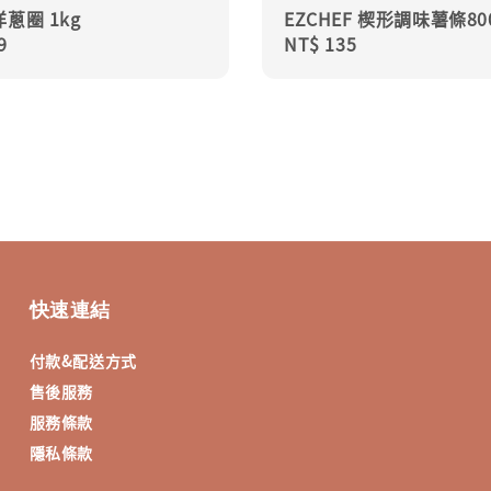
蔥圈 1kg
EZCHEF 楔形調味薯條80
r
9
Regular
NT$ 135
price
快速連結
付款&配送方式
售後服務
服務條款
隱私條款