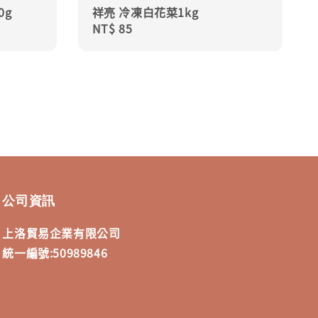
0g
祥亮 冷凍白花菜1kg
Regular
NT$ 85
price
公司資訊
上洛貿易企業有限公司
統一編號:50989846