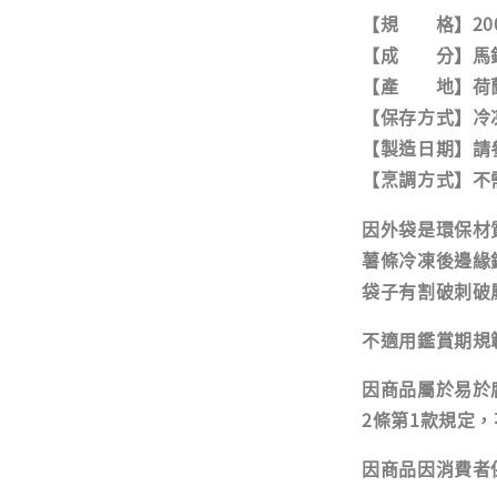
【規 格】200
【成 分】馬
【產 地】荷
【保存方式】冷凍
【製造日期】請
【烹調方式】不需
因外袋是環保材
薯條冷凍後邊緣
袋子有割破刺破
不適用鑑賞期規
因商品屬於易於
2條第1款規定
因商品因消費者