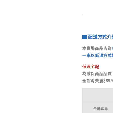
▇ 配送方式介
本賣場商品皆為
一率以低溫方式
低溫宅配
為確保商品品質
全館消費滿$89
台灣本島