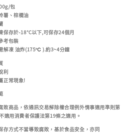
0g/包
鈴薯、棕櫚油
蘭
保存於-18°C以下,可保存24個月
參考包裝
解凍 油炸(175
).約3~4分鐘
°C
質
銳利
屬正常現象!
範
腐敗商品，依通訊交易解除權合理例外情事適用準則第
，不適用消費者保護法第19條之適用。
保存方式不當導致腐敗，基於食品安全，亦同