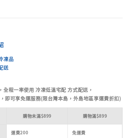
紹
冷凍品
配送
，全程一率使用
冷凍低溫宅配
方式配送，
9，即可享免運服務(限台灣本島，外島地區享運費折扣)
購物未滿$899
購物滿$899
運費200
免運費