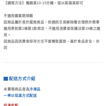
【調理方法】電鍋蒸10-15分鐘，或以蒸箱蒸即可
不適用鑑賞期規範
因商品屬於易於腐敗商品，依通訊交易解除權合理例外情事
適用準則第2條第1款規定，不適用消費者保護法第19條之適
用。
因商品因消費者保存方式不當導致腐敗，基於食品安全，亦
同
▇ 配送方式介紹
本賣場商品皆為
冷凍品
一率以低溫方式配送
低溫宅配