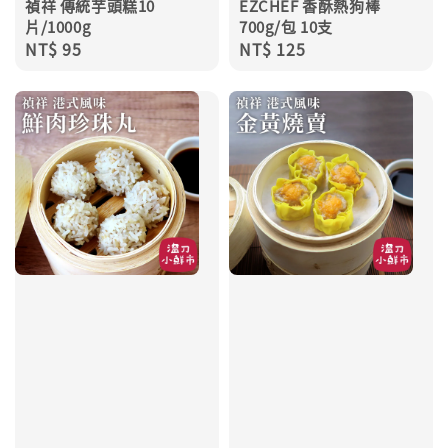
禎祥 傳統芋頭糕10
EZCHEF 香酥熱狗棒
片/1000g
700g/包 10支
Regular
NT$ 95
Regular
NT$ 125
price
price