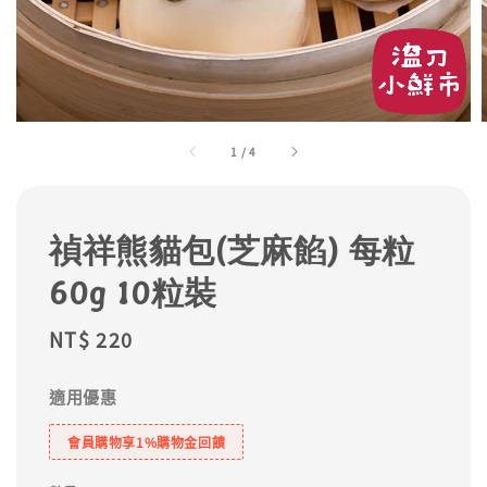
1
/
4
禎祥熊貓包(芝麻餡) 每粒
60g 10粒裝
Regular
NT$ 220
price
適用優惠
會員購物享1%購物金回饋