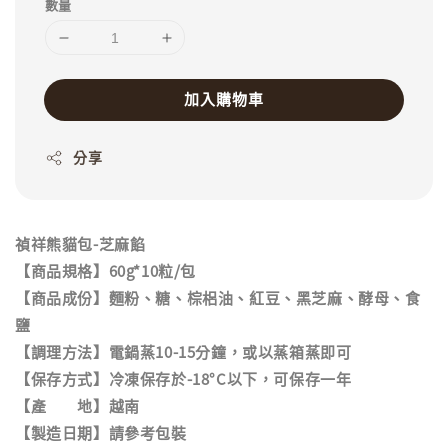
數量
加入購物車
分享
禎祥熊貓包-芝麻餡
【商品規格】60g*10粒/包
【商品成份】麵粉、糖、棕梠油、紅豆、黑芝麻、酵母、食
鹽
【調理方法】電鍋蒸10-15分鐘，或以蒸箱蒸即可
【保存方式】冷凍保存於-18°C以下，可保存一年
【產 地】越南
【製造日期】請參考包裝