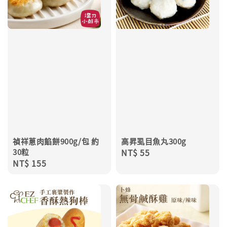
禎祥蔥肉餡餅900g/包 約
高昇虱目魚丸300g
30粒
Regular
NT$ 55
Regular
NT$ 155
price
price