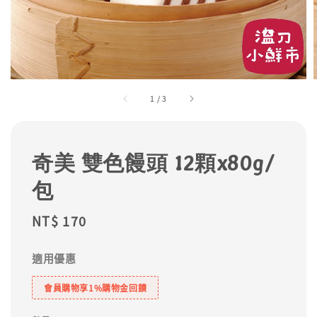
1
/
3
奇美 雙色饅頭 12顆x80g/
包
Regular
NT$ 170
price
適用優惠
會員購物享1%購物金回饋