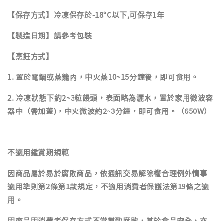
【保存方式】冷凍保存於-18°C以下,可保存1年
【製造日期】請參考包裝
【烹飪方式】
1. 置於電鍋或蒸籠內，中火蒸10~15分鐘後，即可食用。
2. 冷凍狀態下約2~3粒饅頭，表面略為灑水，置於家用微波容
器中（需加蓋)，中火微波約2~3分鐘，即可食用。（650W）
不適用鑑賞期規範
因商品屬於易於腐敗商品，依通訊交易解除權合理例外情事
適用準則第2條第1款規定，不適用消費者保護法第19條之適
用。
因商品因消費者保存方式不當導致腐敗，基於食品安全，亦