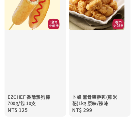
EZCHEF 香酥熱狗棒
卜蜂 無骨鹽酥雞(雞米
700g/包 10支
花)1kg 原味/辣味
Regular
NT$ 125
Regular
NT$ 299
price
price