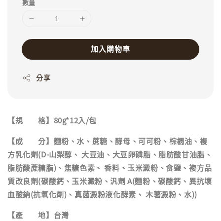
數量
加入購物車
分享
【規 格】80g*12入/包
【成 分】麵粉、水、蔗糖、酵母、可可粉、棕櫚油、複
方乳化劑(D-山梨醇、 大豆油、大豆卵磷脂、脂肪酸甘油脂、
脂肪酸蔗糖脂)、焦糖色素、 香料、玉米澱粉、食鹽、複方品
質改良劑(碳酸鈣、玉米澱粉、汎劑 A(麵粉、碳酸鈣、異抗壞
血酸鈉(抗氧化劑)、真菌澱粉液化酵素、 木薯澱粉、水))
【產 地】台灣