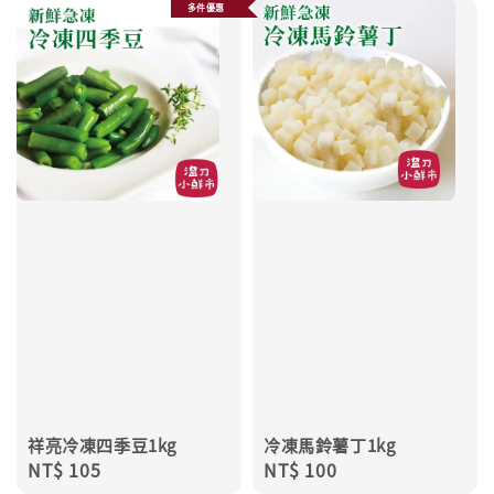
多件優惠
祥亮冷凍四季豆1kg
冷凍馬鈴薯丁1kg
Regular
NT$ 105
Regular
NT$ 100