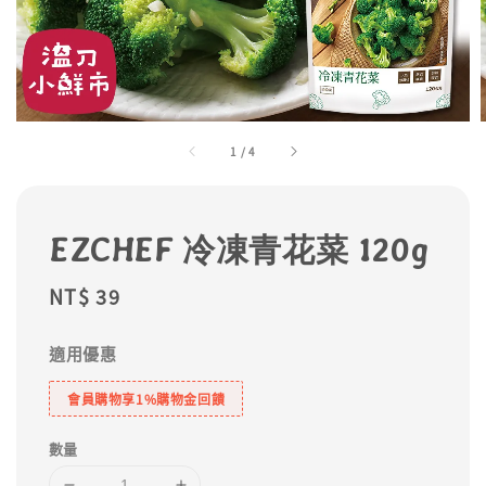
1
/
4
EZCHEF 冷凍青花菜 120g
Regular
NT$ 39
price
適用優惠
會員購物享1%購物金回饋
數量