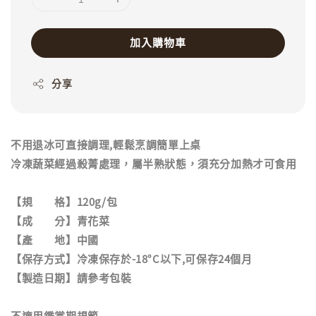
加入購物車
分享
不用退冰可直接調理,輕鬆烹調簡單上桌
冷凍蔬菜經過殺菁處理，屬半熟狀態，須充分加熱才可食用
【規 格】120g/包
【成 分】青花菜
【產 地】中國
【保存方式】冷凍保存於-18°C以下,可保存24個月
【製造日期】請參考包裝
不適用鑑賞期規範