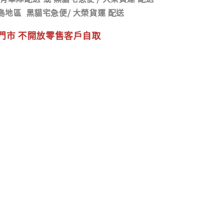
島地區
黑貓宅急便/ 大榮貨運 配送
門市 不開放零售客戶自取