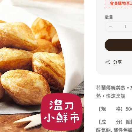
會員購物享
數量
分享
荷蘭傳統美食。
熱，快速烹調
【規 格】500
【成 分】麵粉､
酸氫鈉､酸性焦磷