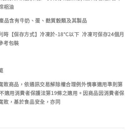
棕梠油
本產品含有牛奶、蛋、麩質穀類及其製品
時【保存方式】冷凍於-18°C以下 冷凍可保存24個月
參考包裝
範
腐敗商品，依通訊交易解除權合理例外情事適用準則第
，不適用消費者保護法第19條之適用。因商品因消費者保
腐敗，基於食品安全，亦同