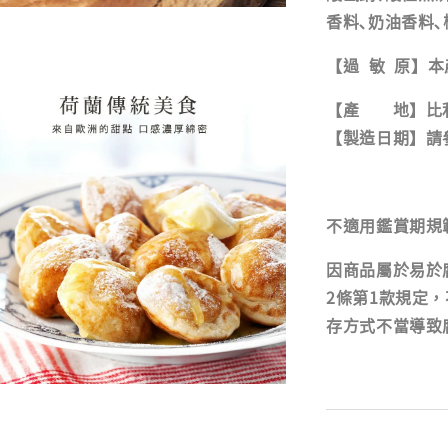
香料､奶油香料､
【過 敏 原】
【產 地】比利
【製造日期】請
不適用鑑賞期規
因商品屬於易於
2條第1款規定
存方式不當導致