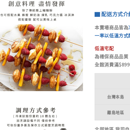
▇ 配送方式介
本賣場商品皆為
一率以低溫方式
低溫宅配
為確保商品品質
全館消費滿$89
台灣本島
離島地區
北部地區
我司自