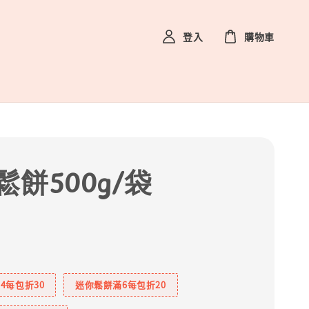
登入
購物車
鬆餅500g/袋
4每包折30
迷你鬆餅滿6每包折20