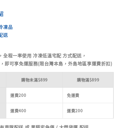
紹
冷凍品
配送
，全程一率使用
冷凍低溫宅配
方式配送，
9，即可享免運服務(限台灣本島，外島地區享運費折扣)
購物未滿$899
購物滿$899
運費200
免運費
運費400
運費200
有車隊配送 或 黑貓宅急便 / 大榮貨運 配送