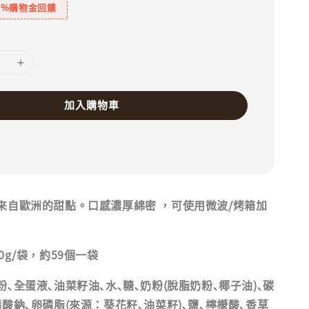
1%購物金回饋
加入購物車
來自歐洲的甜點。口感濃厚綿密 ，可使用微波/烤箱加
g/袋，約59個一袋
全蛋液､油菜籽油､水､糖､奶粉(脫脂奶粉､椰子油)､碳
酸鈉､卵磷脂(來源：葵花籽､油菜籽)､鹽､檸檬酸､香草